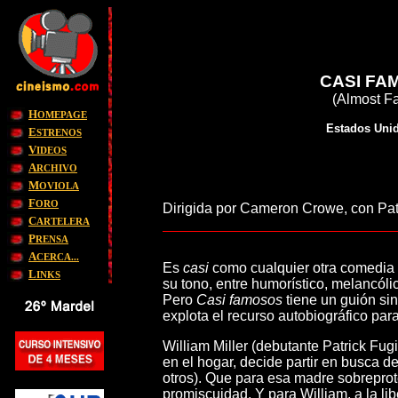
CASI FA
(Almost F
H
OMEPAGE
Estados Unid
E
STRENOS
V
IDEOS
A
RCHIVO
M
OVIOLA
F
ORO
Dirigida por Cameron Crowe, con Pat
C
ARTELERA
P
RENSA
A
CERCA...
Es
casi
como cualquier otra comedia
L
INKS
su tono, entre humorístico, melancóli
Pero
Casi famosos
tiene un guión sin
explota el recurso autobiográfico para
William Miller (debutante Patrick Fu
en el hogar, decide partir en busca 
otros). Que para esa madre sobreprot
promiscuidad. Y para William, a la li