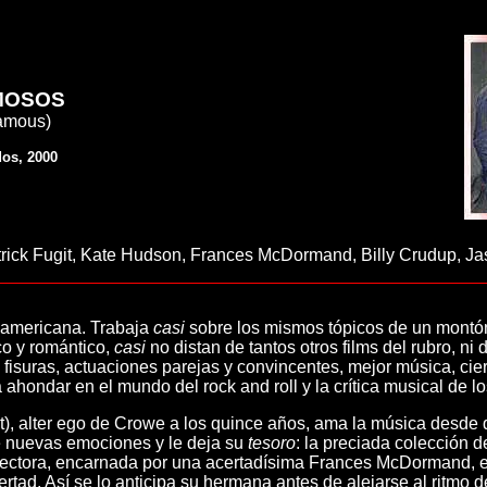
MOSOS
amous)
os, 2000
rick Fugit, Kate Hudson, Frances McDormand, Billy Crudup, Ja
 americana. Trabaja
casi
sobre los mismos tópicos de un montón
co y romántico,
casi
no distan de tantos otros films del rubro, ni
 fisuras, actuaciones parejas y convincentes, mejor música, cie
 ahondar en el mundo del rock and roll y la crítica musical de lo
git), alter ego de Crowe a los quince años, ama la música desd
de nuevas emociones y le deja su
tesoro
: la preciada colección 
ectora, encarnada por una acertadísima Frances McDormand, equ
bertad. Así se lo anticipa su hermana antes de alejarse al ritmo 