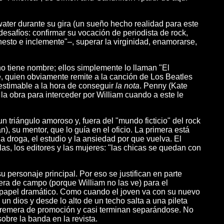
water durante su gira (un sueño hecho realidad para este
 desafíos: confirmar su vocación de periodista de rock,
nesto e inclemente"–, superar la virginidad, enamorarse,
 no tiene nombre; ellos simplemente lo llaman "El
, quien obviamente remite a la canción de Los Beatles
estimable a la hora de conseguir
la nota
. Penny (Kate
la obra para interceder por William cuando a este le
n triángulo amoroso y, fuera del "mundo ficticio" del rock
n), su mentor, que lo guía en el oficio. La primera está
a droga, el estudio y la ansiedad por que vuelva. El
las, los editores y las mujeres: "las chicas se quedan con
u personaje principal. Por eso se justifican en parte
era de campo (porque William no las ve) para el
 papel dramático. Como cuando el joven va con su nuevo
un dios y desde lo alto de un techo salta a una pileta
a remera de promoción y casi terminan separándose. No
obre la banda en la revista.