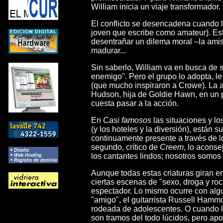
William inicia un viaje transformador.
El conflicto se desencadena cuando la
joven que escribe como amateur). Est
desentrañar un dilema moral –la amist
madurar...
Sin saberlo, William va en busca de su
enemigo". Pero el grupo lo adopta, l
(que mucho inspiraron a Crowe). La 
Hudson, hija de Goldie Hawn, en un pa
cuesta pasar a la acción.
En
Casi famosos
las situaciones y lo
(y los hoteles y la diversión), están 
continuamente presente a través de lo
segundo, crítico de
Creem
, lo aconse
los cantantes lindos; nosotros somos 
Aunque todas estas criaturas giran en
ciertas escenas de "sexo, droga y ro
espectador. Lo mismo ocurre con alg
"amigo", el guitarrista Russell Hammo
rodeada de adolescentes. O cuando l
son tramos del todo lúcidos, pero apo