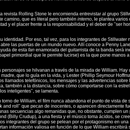
 revista Rolling Stone le encomienda entrevistar al grupo Still
e camino, que es literal pero también
interno
, le plantea varios
ad y el placer frente a la responsabilidad y el deber de "ser ho
 identidad. Por eso, tal vez, para los integrantes de Stillwater
e abre las puertas de un mundo nuevo. Allí conoce a Penny Lane
ayuda de esta
fan
enamorada del guitarrista de la banda será in
pel primordial que le permite lucirse) es la que pone manos a 
s personajes se hilvanan a través de la mirada de William. Hay u
su madre, que lo guía en la vida, y Lester (Phillip Seymour Hoffma
s llamados telefónicos, los mensajes y las advertencias sobre l
ja, también a la distancia, sobre cómo comportarse con la estrel
los inteligentes", se lamenta.
 torno de William, el film nunca abandona el punto de vista de s
ck and roll" que pecan de inocentes, o aparecen directamente fu
unas secuencias algo remanidas que, no obstante, cumplen un
nd (Billy Crudup), a una fiesta y el músico toma ácidos, se cree 
os integrantes del grupo se pelean por el protagonismo en un
rtan información valiosa en función de lo que William escribirá s