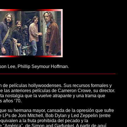
son Lee, Phillip Seymour Hoffman.
 de películas hollywoodenses. Sus recursos formales y
 de las anteriores películas de Cameron Crowe, su director.
rta nostalgia que la vuelve atrapante y una trama que
s años ‘70.
e que su hermana mayor, cansada de la opresión que sufre
de LPs de Joni Mitchell, Bob Dylan y Led Zeppelin (entre
ivalen a la fruta prohibida del pecado y la
de "América", de Simon and Garfunkel. A partir de aquí