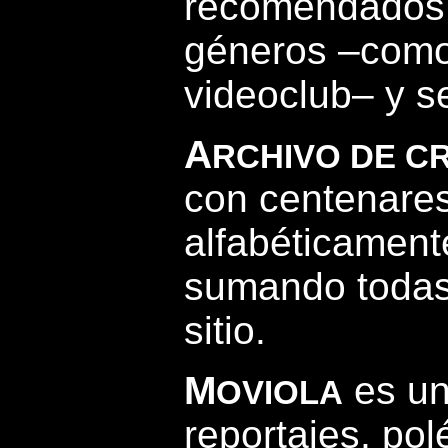
recomendados e
géneros –como 
videoclub– y se
A
RCHIVO DE CR
con centenare
alfabéticament
sumando todas
sitio.
M
es un
OVIOLA
reportajes, po