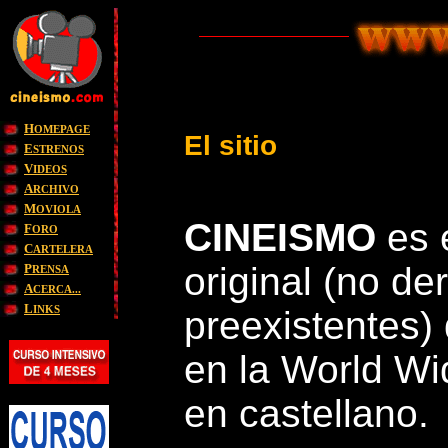
H
OMEPAGE
El sitio
E
STRENOS
V
IDEOS
A
RCHIVO
M
OVIOLA
CINEISMO
es e
F
ORO
C
ARTELERA
original
(no der
P
RENSA
A
CERCA...
L
INKS
preexistentes) 
en la World Wi
en castellano.