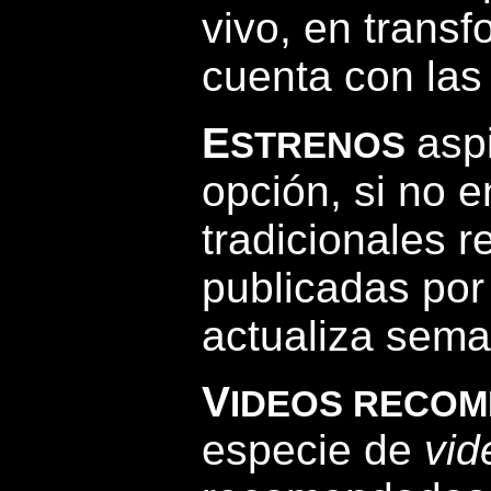
vivo, en trans
cuenta con las
E
asp
STRENOS
opción, si no e
tradicionales r
publicadas por
actualiza sem
V
IDEOS RECO
especie de
vid