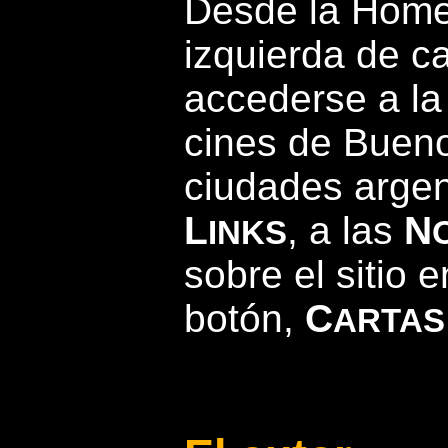
Desde la Home
izquierda de c
accederse a l
cines de Buenos
ciudades argen
L
, a las
N
INKS
sobre el sitio 
botón,
C
ARTAS