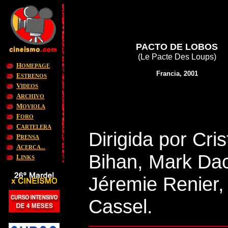
PACTO DE LOBOS
(Le Pacte Des Loups)
H
OMEPAGE
Francia
, 2001
E
STRENOS
V
IDEOS
A
RCHIVO
M
OVIOLA
F
ORO
C
ARTELERA
Dirigida por Cr
P
RENSA
A
CERCA...
Bihan, Mark Dac
L
INKS
Jéremie Renier,
Cassel.