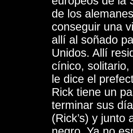
europeos de la
de los alemanes
conseguir una vi
allí al soñado p
Unidos.
Allí res
cínico, solitari
le dice el prefec
Rick tiene un p
terminar sus dí
(Rick’s) y junto
negro. Ya no es