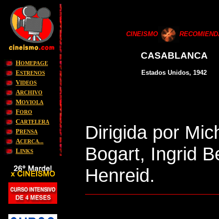
CINEISM
O
RECOMIEND
CASABLANCA
H
OMEPAGE
E
Estados Unidos, 1942
STRENOS
V
IDEOS
A
RCHIVO
M
OVIOLA
F
ORO
C
ARTELERA
Dirigida por Mi
P
RENSA
A
CERCA...
Bogart, Ingrid 
L
INKS
Henreid.